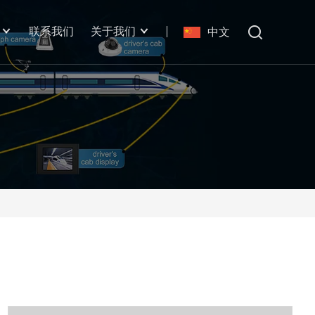
联系我们
关于我们
中文