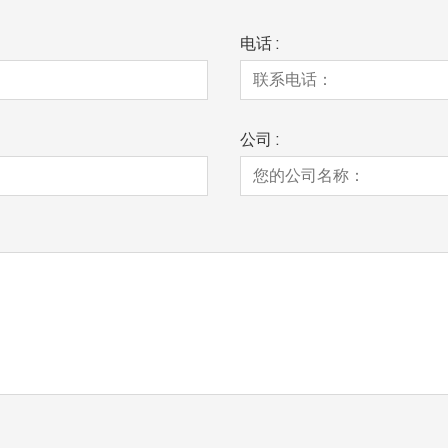
电话 :
公司 :