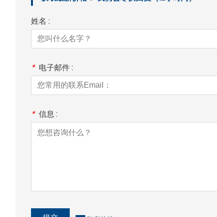
姓名 :
*
电子邮件 :
*
信息 :