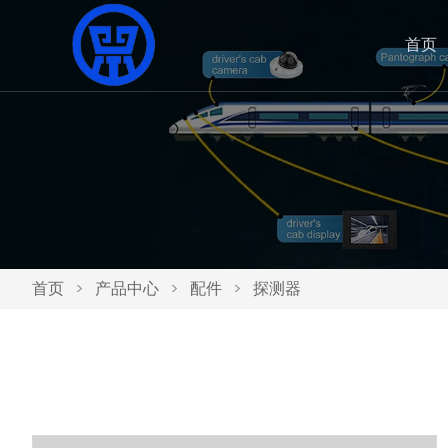
首页
首页
>
产品中心
>
配件
>
探测器