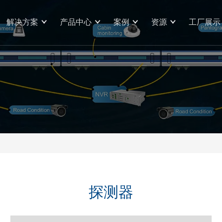
解决方案
产品中心
案例
资源
工厂展示
探测器