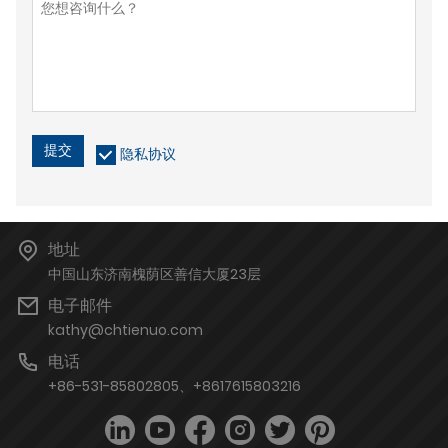
提交
隐私协议
地址
中国山东济南槐荫区善信大厦23层
电子邮件
kathy@chtienuo.com
电话
+86-531-85802805、+8617615803216